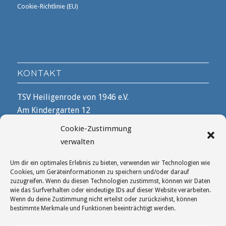
Cookie-Richtlinie (EU)
KONTAKT
TSV Heiligenrode von 1946 e.V.
Am Kindergarten 12
28816 Stuhr
Cookie-Zustimmung
verwalten
Telefon 04206 / 1550
Um dir ein optimales Erlebnis zu bieten, verwenden wir Technologien wie
geschaeftsstelle@tsvheiligenrode.de
Cookies, um Geräteinformationen zu speichern und/oder darauf
zuzugreifen. Wenn du diesen Technologien zustimmst, können wir Daten
wie das Surfverhalten oder eindeutige IDs auf dieser Website verarbeiten.
Wenn du deine Zustimmung nicht erteilst oder zurückziehst, können
bestimmte Merkmale und Funktionen beeinträchtigt werden.