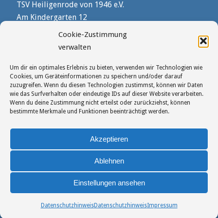
TSV Heiligenrode von 1946 e.V.
Am Kindergarten 12
28816 Stuhr
Cookie-Zustimmung
verwalten
Telefon 04206 / 1550
Um dir ein optimales Erlebnis zu bieten, verwenden wir Technologien wie
geschaeftsstelle@tsvheiligenrode.de
Cookies, um Geräteinformationen zu speichern und/oder darauf
zuzugreifen. Wenn du diesen Technologien zustimmst, können wir Daten
wie das Surfverhalten oder eindeutige IDs auf dieser Website verarbeiten.
Wenn du deine Zustimmung nicht erteilst oder zurückziehst, können
bestimmte Merkmale und Funktionen beeinträchtigt werden.
ÖFFNUNGSZEITEN
Akzeptieren
Verein:
Ablehnen
Mo: 9:30-11:30 Uhr
Einstellungen ansehen
Datenschutzhinweis
Datenschutzhinweis
Impressum