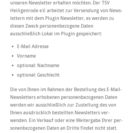
unseren News­letter erhalten möchten. Der TSV
Heiligenrode e.V. arbeitet zur Ver­sen­dung von News­
let­tern mit dem Plugin Newsletter, es werden zu
diesen Zwe­ck per­so­nen­be­zo­gene Daten
ausschließlich Lokal im Plugin gespei­chert:
E‑Mail Adresse
Vorname
optional: Nach­name
optional: Geschlecht
Die von Ihnen im Rahmen der Bestel­lung des E‑Mail-
News­let­ters erho­benen per­so­nen­be­zo­genen Daten
werden wir aus­schließ­lich zur Zustel­lung des von
Ihnen aus­drück­lich bestellten News­let­ters ver­
wenden. Ein Ver­kauf oder eine Wei­ter­gabe Ihrer per­
so­nen­be­zo­genen Daten an Dritte findet nicht statt.