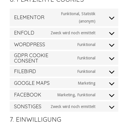
Funktional, Statistik
ELEMENTOR
Consent
(anonym)
to
ENFOLD
Zweck wird noch ermittelt
service
Consent
elementor
WORDPRESS
to
Funktional
Consent
service
GDPR COOKIE
to
Funktional
enfold
CONSENT
Consent
service
to
wordpress
FILEBIRD
Funktional
Consent
service
GOOGLE MAPS
to
Marketing
gdpr-
Consent
service
cookie-
FACEBOOK
to
Marketing, Funktional
filebird
Consent
consent
service
SONSTIGES
to
Zweck wird noch ermittelt
google-
Consent
service
maps
to
7. EINWILLIGUNG
facebook
service