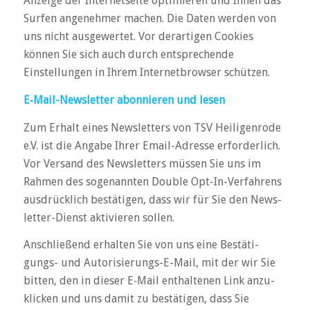
Anzeige der Internetseite optimieren und Ihnen das
Surfen angenehmer machen. Die Daten werden von
uns nicht ausgewertet. Vor derartigen Cookies
können Sie sich auch durch entsprechende
Einstellungen in Ihrem Internetbrowser schützen.
E‑Mail-News­letter abon­nieren und lesen
Zum Erhalt eines News­let­ters von TSV Heiligenrode
e.V. ist die Angabe Ihrer Email-Adresse erfor­der­lich.
Vor Ver­sand des News­let­ters müssen Sie uns im
Rahmen des soge­nannten Double Opt-In-Ver­fah­rens
aus­drück­lich bestä­tigen, dass wir für Sie den News­
letter-Dienst akti­vieren sollen.
Anschlie­ßend erhalten Sie von uns eine Bestä­ti­
gungs- und Auto­ri­sie­rungs-E-Mail, mit der wir Sie
bitten, den in dieser E‑Mail ent­hal­tenen Link anzu­
kli­cken und uns damit zu bestä­tigen, dass Sie