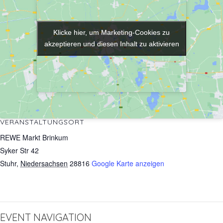
Klicke hier, um Marketing-Cookies zu
Klicke hier, um Marketing-Cookies zu
akzeptieren und diesen Inhalt zu aktivieren
akzeptieren und diesen Inhalt zu aktivieren
VERANSTALTUNGSORT
REWE Markt Brinkum
Syker Str 42
Stuhr
,
Niedersachsen
28816
Google Karte anzeigen
EVENT NAVIGATION